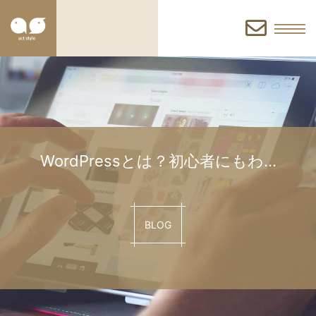
お
問
い
WordPressとは？初心者にもわ…
合
BLOG
わ
せ