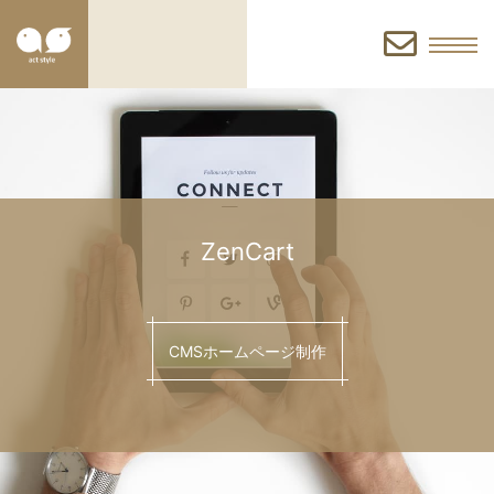
お
問
い
ZenCart
合
CMSホームページ制作
わ
せ