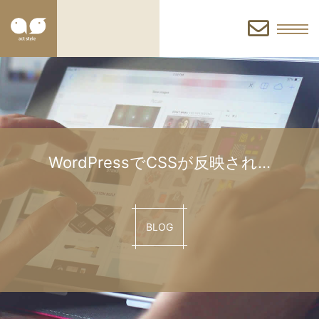
お
問
い
WordPressでCSSが反映され…
合
BLOG
わ
せ