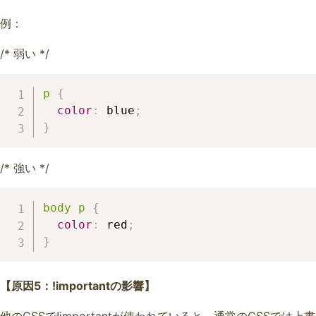
例：
/* 弱い */
p
{
color
:
 blue
;
}
/* 強い */
body p
{
color
:
 red
;
}
【原因5：!importantの影響】