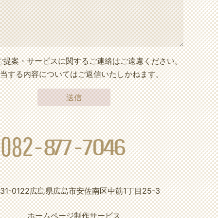
ご提案・サービスに関するご連絡はご遠慮ください。
当する内容についてはご返信いたしかねます。
0
8
2
-
8
7
7
7
-
0
4
6
31-0122
広島県広島市安佐南区中筋1丁目25-3
ホームページ制作サービス