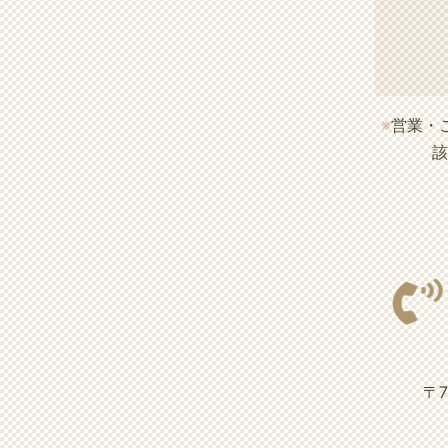
※
営業・
該
〒7