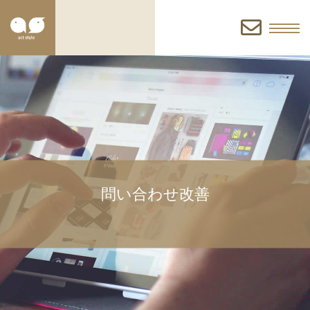
お
問
い
合
問い合わせ改善
わ
せ