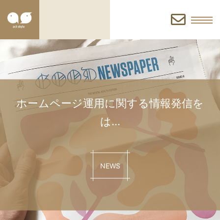
お
問
い
ホームページ運用に関する情報発信を
は…
合
NEWS
わ
せ