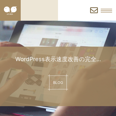
お
問
い
WordPress表示速度改善の完全…
合
BLOG
わ
せ